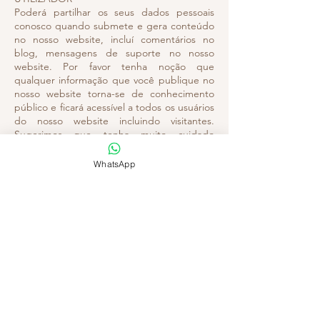
Poderá partilhar os seus dados pessoais
conosco quando submete e gera conteúdo
no nosso website, incluí comentários no
blog, mensagens de suporte no nosso
website. Por favor tenha noção que
qualquer informação que você publique no
nosso website torna-se de conhecimento
público e ficará acessível a todos os usuários
do nosso website incluindo visitantes.
Sugerimos que tenha muito cuidado
quando decidir tornar público os seus
dados pessoais, ou qualquer outra
WhatsApp
informação no nosso website. Qualquer
informação pessoal publicada no nosso
website não ficará privada ou confidencial.
Se você nos der algum review, ou
comentário, nós poderemos tornar público
essas informações no nosso website.
11. TRANSFERÊNCIA DE DADOS
INTERNACIONAL
As suas informações, incluindo dados
pessoais que recolhemos de você, poderão